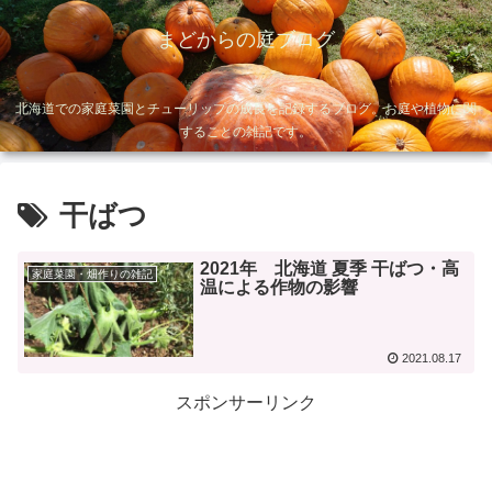
まどからの庭ブログ
北海道での家庭菜園とチューリップの成長を記録するブログ。お庭や植物に関
することの雑記です。
干ばつ
2021年 北海道 夏季 干ばつ・高
家庭菜園・畑作りの雑記
温による作物の影響
2021.08.17
スポンサーリンク