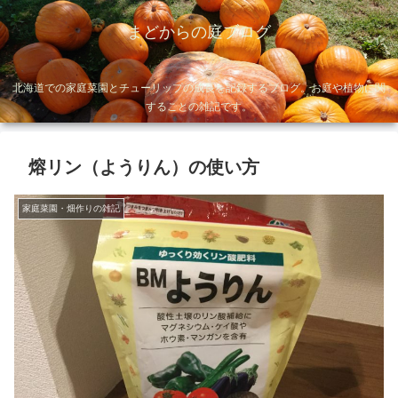
まどからの庭ブログ
北海道での家庭菜園とチューリップの成長を記録するブログ。お庭や植物に関
することの雑記です。
熔リン（ようりん）の使い方
家庭菜園・畑作りの雑記