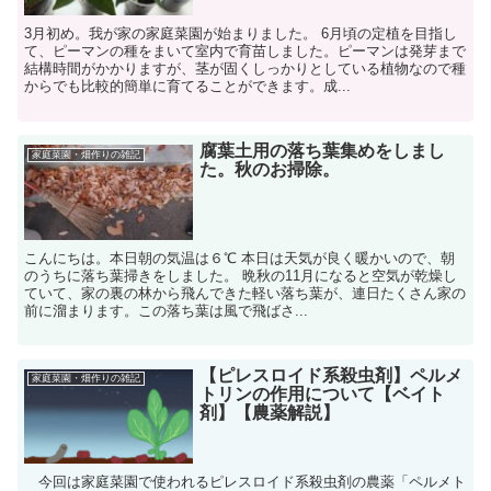
3月初め。我が家の家庭菜園が始まりました。 6月頃の定植を目指し
て、ピーマンの種をまいて室内で育苗しました。ピーマンは発芽まで
結構時間がかかりますが、茎が固くしっかりとしている植物なので種
からでも比較的簡単に育てることができます。成...
腐葉土用の落ち葉集めをしまし
家庭菜園・畑作りの雑記
た。秋のお掃除。
こんにちは。本日朝の気温は６℃ 本日は天気が良く暖かいので、朝
のうちに落ち葉掃きをしました。 晩秋の11月になると空気が乾燥し
ていて、家の裏の林から飛んできた軽い落ち葉が、連日たくさん家の
前に溜まります。この落ち葉は風で飛ばさ...
【ピレスロイド系殺虫剤】ペルメ
家庭菜園・畑作りの雑記
トリンの作用について【ベイト
剤】【農薬解説】
今回は家庭菜園で使われるピレスロイド系殺虫剤の農薬「ペルメト