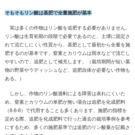
そもそもリン酸は基肥で全量施肥が基本
実は多くの作物はリン酸を追肥する必要がありません。
リン酸は生育初期の段階で必要であるのと、土壌に固定さ
れて流亡しにくい性質から、基肥として最初から全量を施
肥するのが基本です。窒素とカリウムは雨水などで流亡し
やすいので、追肥として補充します。（栽培期間が短い葉
物の野菜やラディッシュなど、追肥自体が必要ない作物も
ある。）
しかし、作物のリン酸過剰による障害は表れにくいた
め、窒素とカリウムの単肥が無い場合は追肥を化成肥料
（8-8-8）で代用することも多くあります。施肥の指標を
定める際、追肥を化成肥料で行った過去の栽培事例を参考
にするため、多くの施肥基準では追肥のリン酸量が記載さ