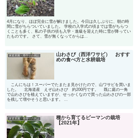
4月になり、ほぼ完全に雪が解けました。今日は久しぶりに、朝の時
間に雪がちらついていました。 学校の入学式の頃までは雪がちらつ
くことも多く、私の子供の頃も入学・進級を迎えた時に雪が降ってい
たものです。 さて、雪が無くなってからは...
山わさび（西洋ワサビ） おすす
家庭菜園・畑作りの雑記
めの食べ方と水耕栽培
こんにちは！スーパーでたまたま見かけたので、山ワサビを買いま
した。 北海道産 えぞ山わさび 約200円です。 既に庭の一角
で山わさびを植えていますが、せっかくなので買った山わさびの一部
を残して増やそうと思います。 ...
種から育てるピーマンの栽培
家庭菜園・畑作りの雑記
【2021年】