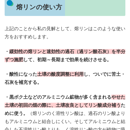
熔リンの使い方
上記のことから私の見解として、熔リンはこのような使い
方をおすすめします。
・
緩効性の熔リンと速効性の過石（過リン酸石灰）を半分
ずつ施肥
して、初期～長期まで効果を続けさせる。
・酸性になった
土壌の酸度調整に利用
し、ついでに苦土・
石灰を補充する。
・黒ボク土などのアルミニウム鉱物が多く含まれる
やせた
土壌の初回の畑の際に、土壌改良としてリン酸成分補う
た
めに使う。
（熔リンのく溶性リン酸は、過石のリン酸より
もアルミニウムと結合しにくい。そしてアルミニウムと結
合した不溶性リン酸よりも、く溶性リン酸の方が植物に吸