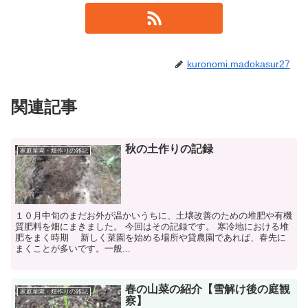
kuronomi.madokasur27
関連記事
秋の土作りの記録
家庭菜園・畑作りの雑記
１０月中旬のまだお外が温かいうちに、土壌改善のための堆肥や有機
質肥料を畑にまきました。 今回はその記録です。 寒冷地における堆
肥をまく時期 新しく菜園を始める場所や貸農園であれば、春先に
まくことが多いです。一般...
春の山菜の紹介【雪解け後の庭観
家庭菜園・畑作りの雑記
察】